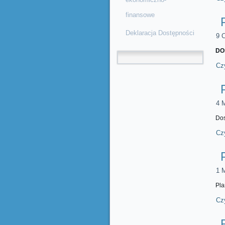
finansowe
Deklaracja Dostępności
9 C
DO
Formularz wyszukiwania
Czy
4 
Dos
Czy
1 
Pla
Czy