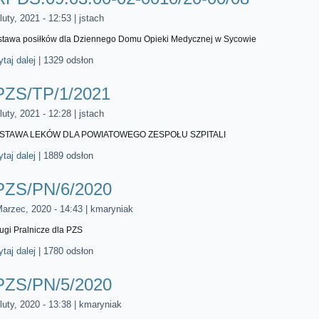
luty, 2021 - 12:53
|
jstach
tawa posiłków dla Dziennego Domu Opieki Medycznej w Sycowie
taj dalej
wpis RPDS.09.03.00-02-0010/20-00/08
|
1329 odsłon
PZS/TP/1/2021
luty, 2021 - 12:28
|
jstach
STAWA LEKÓW DLA POWIATOWEGO ZESPOŁU SZPITALI
taj dalej
wpis PZS/TP/1/2021
|
1889 odsłon
PZS/PN/6/2020
Marzec, 2020 - 14:43
|
kmaryniak
ugi Pralnicze dla PZS
taj dalej
wpis PZS/PN/6/2020
|
1780 odsłon
PZS/PN/5/2020
luty, 2020 - 13:38
|
kmaryniak