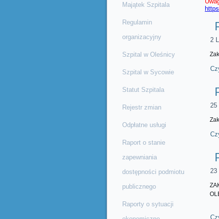
Uwag
Majątek Szpitala
http
Regulamin
organizacyjny
2 L
Szpital w Oleśnicy
Zak
Czy
Szpital w Sycowie
Statut Szpitala
25
Rejestr zmian
Zak
Odpłatne usługi
Czy
Raport o stanie
zapewniania
23
dostępności podmiotu
ZA
publicznego
OL
Raporty o sytuacji
Czy
ekonomiczno-