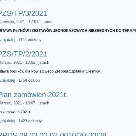
PZS/TP/3/2021
zerwiec, 2021 - 12:01
|
j.stach
STAWA PŁYNÓW I ZESTAWÓW JEDNORAZOWYCH NIEZBĘDNYCH DO TERAPI
taj dalej
wpis PZS/TP/3/2021
|
1144 odsłony
PZS/TP/2/2021
Marzec, 2021 - 10:52
|
jstach
tawa posiłków dla Powiatowego Zespołu Szpitali w Olesnicy.
taj dalej
wpis PZS/TP/2/2021
|
1758 odsłon
Plan zamówień 2021r.
Marzec, 2021 - 13:07
|
jstach
n zamówień 2021r.
taj dalej
wpis Plan zamówień 2021r.
|
1423 odsłony
RPDS.09.03.00-02-0010/20-00/08