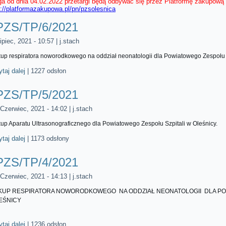
a od dnia 04.02.2022 przetargi będą odbywać się przez Platformę zakupową
s://platformazakupowa.pl/pn/pzsolesnica
PZS/TP/6/2021
ipiec, 2021 - 10:57
|
j.stach
up respiratora noworodkowego na oddział neonatologii dla Powiatowego Zespołu S
taj dalej
wpis PZS/TP/6/2021
|
1227 odsłon
PZS/TP/5/2021
 Czerwiec, 2021 - 14:02
|
j.stach
up Aparatu Ultrasonograficznego dla Powiatowego Zespołu Szpitali w Oleśnicy.
taj dalej
wpis PZS/TP/5/2021
|
1173 odsłony
PZS/TP/4/2021
 Czerwiec, 2021 - 14:13
|
j.stach
KUP RESPIRATORA NOWORODKOWEGO NA ODDZIAŁ NEONATOLOGII DLA POW
EŚNICY
taj dalej
wpis PZS/TP/4/2021
|
1236 odsłon