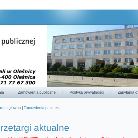
odnie z aktualnymi ustawieniami przeglądarki.
nia
Zamówienia publiczne
Polityka prywatności
Zapytania o
trona główna
|
Zamówienia publiczne
esteś tutaj
rzetargi aktualne