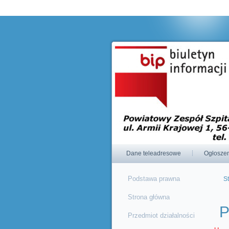
Korzystając ze strony wyrażasz zgodę na używanie cookie, zg
Dane teleadresowe
Ogłosze
Podstawa prawna
S
J
Strona główna
P
Przedmiot działalności