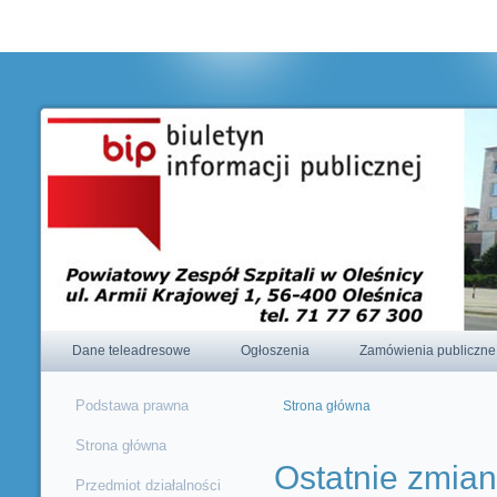
Korzystając ze strony wyrażasz zgodę na używanie cookie, zgodnie 
ustawieniami przeglądarki.
Dane teleadresowe
Ogłoszenia
Zamówienia publiczne
Podstawa prawna
Strona główna
Jesteś tutaj
Strona główna
Ostatnie zmia
Przedmiot działalności