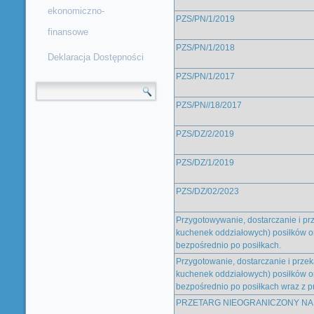
ekonomiczno-
PZS/PN/1/2019
finansowe
PZS/PN/1/2018
Deklaracja Dostępności
PZS/PN/1/2017
Formularz wyszukiwania
PZS/PN//18/2017
PZS/DZ/2/2019
PZS/DZ/1/2019
PZS/DZ/02/2023
Przygotowywanie, dostarczanie i pr
kuchenek oddziałowych) posiłków 
bezpośrednio po posiłkach.
Przygotowanie, dostarczanie i przek
kuchenek oddziałowych) posiłków 
bezpośrednio po posiłkach wraz z
PRZETARG NIEOGRANICZONY NA