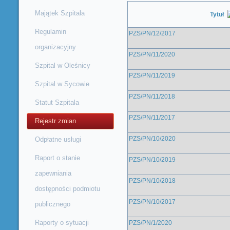
Majątek Szpitala
Tytuł
Regulamin
PZS/PN/12/2017
organizacyjny
PZS/PN/11/2020
Szpital w Oleśnicy
PZS/PN/11/2019
Szpital w Sycowie
PZS/PN/11/2018
Statut Szpitala
PZS/PN/11/2017
Rejestr zmian
PZS/PN/10/2020
Odpłatne usługi
Raport o stanie
PZS/PN/10/2019
zapewniania
PZS/PN/10/2018
dostępności podmiotu
PZS/PN/10/2017
publicznego
Raporty o sytuacji
PZS/PN/1/2020