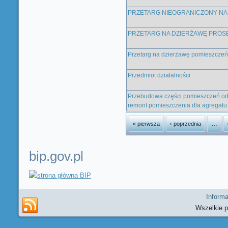
PRZETARG NIEOGRANICZONY NA
PRZETARG NA DZIERŻAWĘ PROS
Przetarg na dzierżawę pomieszczeń
Przedmiot działalności
Przebudowa części pomieszczeń odd
remont pomieszczenia dla agregatu p
Strony
…
« pierwsza
‹ poprzednia
bip.gov.pl
Informa
Wszelkie 