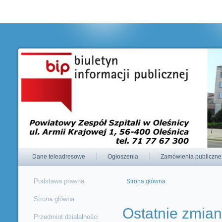
Korzystając ze strony wyrażasz zgodę na używanie cookie, zgodnie 
ustawieniami przeglądarki.
Dane teleadresowe
Ogłoszenia
Zamówienia publiczne
Podstawa prawna
Strona główna
Jesteś tutaj
Strona główna
Ostatnie zmia
Przedmiot działalności