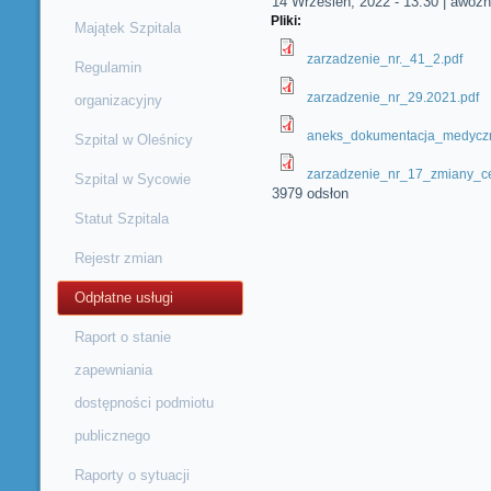
14 Wrzesień, 2022 - 13:30
|
awozn
Pliki:
Majątek Szpitala
zarzadzenie_nr._41_2.pdf
Regulamin
zarzadzenie_nr_29.2021.pdf
organizacyjny
aneks_dokumentacja_medyczn
Szpital w Oleśnicy
zarzadzenie_nr_17_zmiany_ce
Szpital w Sycowie
3979 odsłon
Statut Szpitala
Rejestr zmian
Odpłatne usługi
Raport o stanie
zapewniania
dostępności podmiotu
publicznego
Raporty o sytuacji