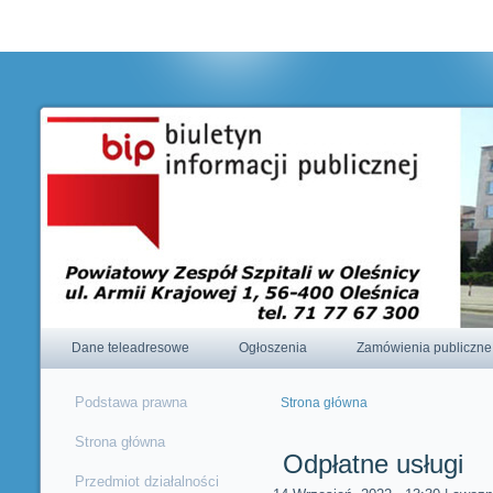
Korzystając ze strony wyrażasz zgodę na używanie cookie, zgodnie 
ustawieniami przeglądarki.
Dane teleadresowe
Ogłoszenia
Zamówienia publiczne
Podstawa prawna
Strona główna
Jesteś tutaj
Strona główna
Odpłatne usługi
Przedmiot działalności