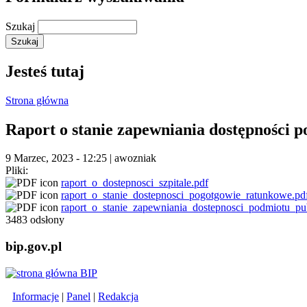
Szukaj
Jesteś tutaj
Strona główna
Raport o stanie zapewniania dostępności 
9 Marzec, 2023 - 12:25
|
awozniak
Pliki:
raport_o_dostepnosci_szpitale.pdf
raport_o_stanie_dostepnosci_pogotgowie_ratunkowe.pd
raport_o_stanie_zapewniania_dostepnosci_podmiotu_pu
3483 odsłony
bip.gov.pl
Informacje
|
Panel
|
Redakcja