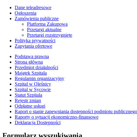
Dane teleadresowe
Ogłoszenia
Zamówienia publiczne
Platforma Zakupowa
Przetargi aktualne
Przetargi rozstrzygnięte
Polityka prywatności
Zapytania ofertowe
Podstawa prawna
Strona główna
Przedmiot działalności
Majątek Szpitala
Regulamin organizacyjny
Szpital w Oleśnicy
Szpital w Sycowie
Statut Szpitala
Rejestr zmian
Odpłatne usługi
Raport o stanie zapewniania dostępności podmiotu publiczneg
Raporty o sytuacji ekonomiczno-finansowe
Deklaracja Dostępności
Formularz wyszukiwania