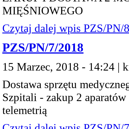
MIĘŚNIOWEGO
Czytaj dalej
wpis PZS/PN/8
PZS/PN/7/2018
15 Marzec, 2018 - 14:24
|
k
Dostawa sprzętu medyczne
Szpitali - zakup 2 aparatów
telemetrią
Czytaj dalej
wpis PZS/PN/7