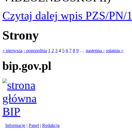
Czytaj dalej
wpis PZS/PN/1
Strony
« pierwsza
‹ poprzednia
1
2
3
4
5
6
7
8
9
…
następna ›
ostatnia »
bip.gov.pl
Informacje
|
Panel
|
Redakcja