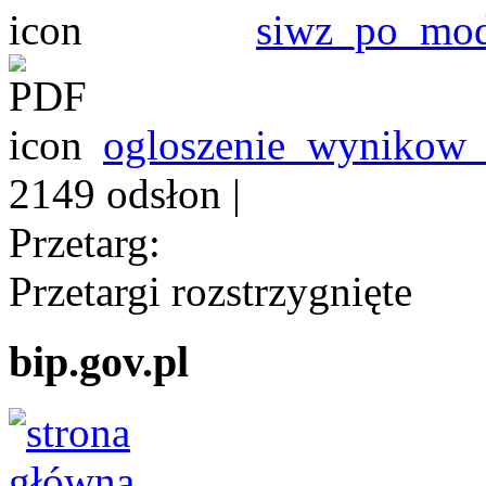
siwz_po_mod
ogloszenie_wynikow_
2149 odsłon
|
Przetarg:
Przetargi rozstrzygnięte
bip.gov.pl