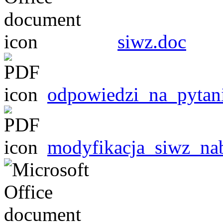
siwz.doc
odpowiedzi_na_pytani
modyfikacja_siwz_nab