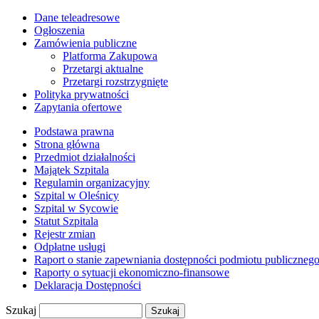
Dane teleadresowe
Ogłoszenia
Zamówienia publiczne
Platforma Zakupowa
Przetargi aktualne
Przetargi rozstrzygnięte
Polityka prywatności
Zapytania ofertowe
Podstawa prawna
Strona główna
Przedmiot działalności
Majątek Szpitala
Regulamin organizacyjny
Szpital w Oleśnicy
Szpital w Sycowie
Statut Szpitala
Rejestr zmian
Odpłatne usługi
Raport o stanie zapewniania dostępności podmiotu publiczneg
Raporty o sytuacji ekonomiczno-finansowe
Deklaracja Dostępności
Szukaj