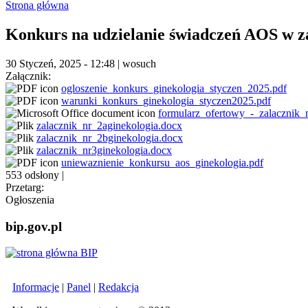
Formularz wyszukiwania
Strona główna
Jesteś tutaj
Konkurs na udzielanie świadczeń AOS w zak
30 Styczeń, 2025 - 12:48
|
wosuch
Załącznik:
ogloszenie_konkurs_ginekologia_styczen_2025.pdf
warunki_konkurs_ginekologia_styczen2025.pdf
formularz_ofertowy_-_zalacznik_
zalacznik_nr_2aginekologia.docx
zalacznik_nr_2bginekologia.docx
zalacznik_nr3ginekologia.docx
uniewaznienie_konkursu_aos_ginekologia.pdf
553 odsłony
|
Przetarg:
Ogłoszenia
bip.gov.pl
Informacje
|
Panel
|
Redakcja