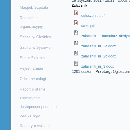
19 Styczeń, 2021 - 15:21
|
apodsi
Załącznik:
Majątek Szpitala
ogloszenie.pdf
Regulamin
swko.pdf
organizacyjny
zalacznik_1_formularz_oferty.
Szpital w Oleśnicy
zalacznik_nr_2a.docx
Szpital w Sycowie
zalacznik_nr_2b.docx
Statut Szpitala
zalacznik_nr_3.docx
Rejestr zmian
1201 odsłon
|
Przetarg:
Ogłoszeni
Odpłatne usługi
Raport o stanie
zapewniania
dostępności podmiotu
publicznego
Raporty o sytuacji