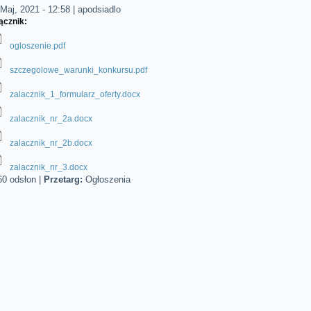
Maj, 2021 - 12:58
|
apodsiadlo
ącznik:
ogloszenie.pdf
szczegolowe_warunki_konkursu.pdf
zalacznik_1_formularz_oferty.docx
zalacznik_nr_2a.docx
zalacznik_nr_2b.docx
zalacznik_nr_3.docx
60 odsłon
|
Przetarg:
Ogłoszenia