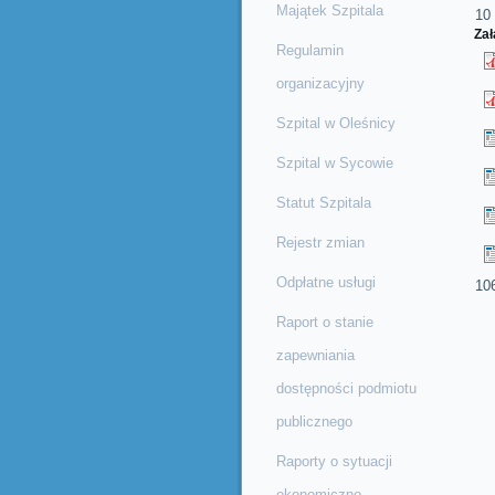
Majątek Szpitala
10 
Zał
Regulamin
organizacyjny
Szpital w Oleśnicy
Szpital w Sycowie
Statut Szpitala
Rejestr zmian
Odpłatne usługi
10
Raport o stanie
zapewniania
dostępności podmiotu
publicznego
Raporty o sytuacji
ekonomiczno-