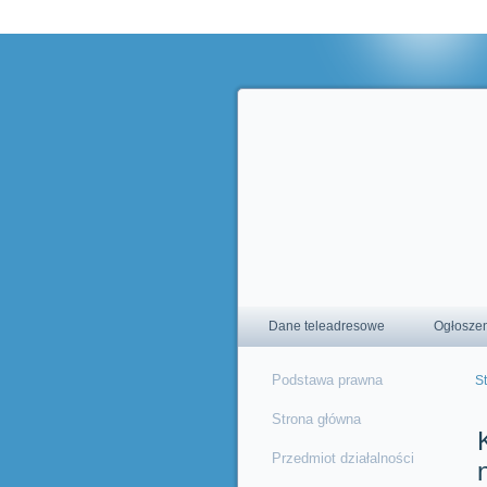
Korzystając ze strony wyrażasz zgodę na używanie cookie, zg
Dane teleadresowe
Ogłosze
Podstawa prawna
S
J
Strona główna
Przedmiot działalności