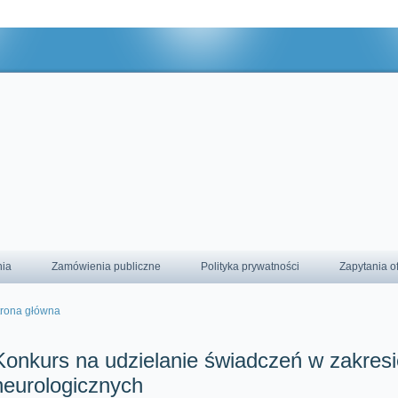
odnie z aktualnymi ustawieniami przeglądarki.
nia
Zamówienia publiczne
Polityka prywatności
Zapytania o
trona główna
esteś tutaj
Konkurs na udzielanie świadczeń w zakresie
neurologicznych