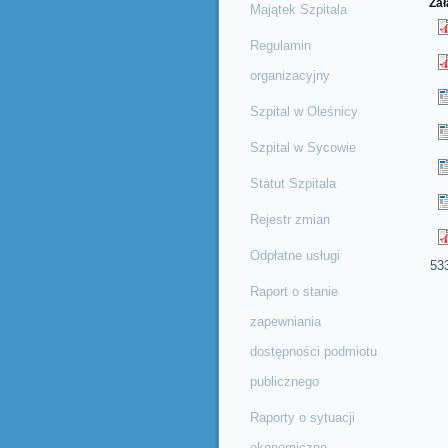
Zał
Majątek Szpitala
Regulamin
organizacyjny
Szpital w Oleśnicy
Szpital w Sycowie
Statut Szpitala
Rejestr zmian
Odpłatne usługi
53
Raport o stanie
zapewniania
dostępności podmiotu
publicznego
Raporty o sytuacji
ekonomiczno-