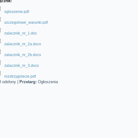
ącznik:
ogloszenie.pdf
szczegolowe_warunki.pdf
zalacznik_nr_1.doc
zalacznik_nr_2a.docx
zalacznik_nr_2b.docx
zalacznik_nr_3.docx
rozstrzygniecie.pdf
3 odsłony
|
Przetarg:
Ogłoszenia