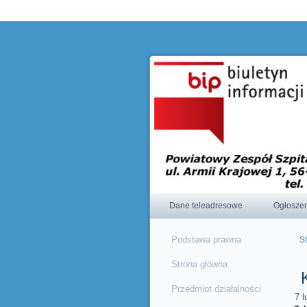
Korzystając ze strony wyrażasz zgodę na używanie cookie, zg
Dane teleadresowe
Ogłosze
Podstawa prawna
S
J
Strona główna
Przedmiot działalności
7 l