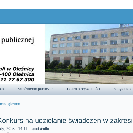
odnie z aktualnymi ustawieniami przeglądarki.
nia
Zamówienia publiczne
Polityka prywatności
Zapytania o
trona główna
esteś tutaj
Konkurs na udzielanie świadczeń w zakresi
uty, 2025 - 14:11
|
apodsiadlo