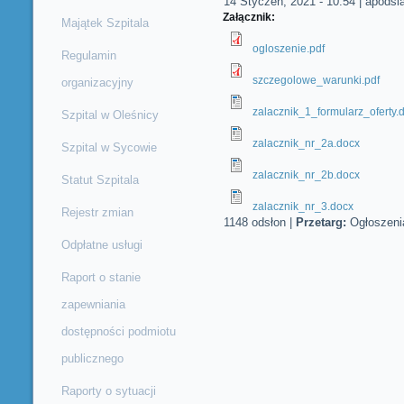
14 Styczeń, 2021 - 10:54
|
apodsi
Załącznik:
Majątek Szpitala
ogloszenie.pdf
Regulamin
szczegolowe_warunki.pdf
organizacyjny
zalacznik_1_formularz_oferty.
Szpital w Oleśnicy
zalacznik_nr_2a.docx
Szpital w Sycowie
zalacznik_nr_2b.docx
Statut Szpitala
zalacznik_nr_3.docx
Rejestr zmian
1148 odsłon
|
Przetarg:
Ogłoszeni
Odpłatne usługi
Raport o stanie
zapewniania
dostępności podmiotu
publicznego
Raporty o sytuacji