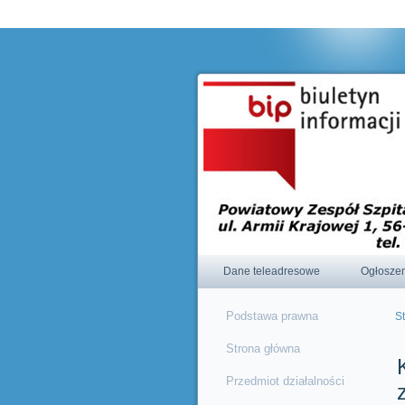
Korzystając ze strony wyrażasz zgodę na używanie cookie, zg
Dane teleadresowe
Ogłosze
Podstawa prawna
S
J
Strona główna
Przedmiot działalności