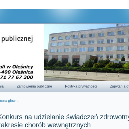
odnie z aktualnymi ustawieniami przeglądarki.
nia
Zamówienia publiczne
Polityka prywatności
Zapytania o
trona główna
esteś tutaj
Konkurs na udzielanie świadczeń zdrowotn
zakresie chorób wewnętrznych