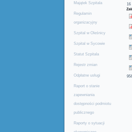
Majątek Szpitala
16 
Zał
Regulamin
organizacyjny
Szpital w Oleśnicy
Szpital w Sycowie
Statut Szpitala
Rejestr zmian
Odpłatne usługi
95
Raport o stanie
zapewniania
dostępności podmiotu
publicznego
Raporty o sytuacji
ekonomiczno-