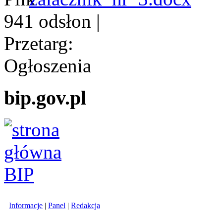
941 odsłon
|
Przetarg:
Ogłoszenia
bip.gov.pl
Informacje
|
Panel
|
Redakcja