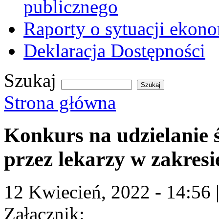
publicznego
Raporty o sytuacji ekon
Deklaracja Dostępności
Szukaj
Formularz wyszukiwania
Strona główna
Jesteś tutaj
Konkurs na udzielanie
przez lekarzy w zakres
12 Kwiecień, 2022 - 14:56
Załącznik: