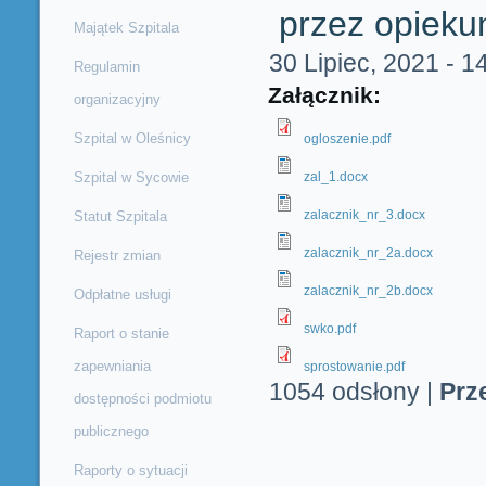
przez opiek
Majątek Szpitala
30 Lipiec, 2021 - 1
Regulamin
Załącznik:
organizacyjny
Szpital w Oleśnicy
ogloszenie.pdf
Szpital w Sycowie
zal_1.docx
zalacznik_nr_3.docx
Statut Szpitala
zalacznik_nr_2a.docx
Rejestr zmian
zalacznik_nr_2b.docx
Odpłatne usługi
swko.pdf
Raport o stanie
zapewniania
sprostowanie.pdf
1054 odsłony
|
Prz
dostępności podmiotu
publicznego
Raporty o sytuacji