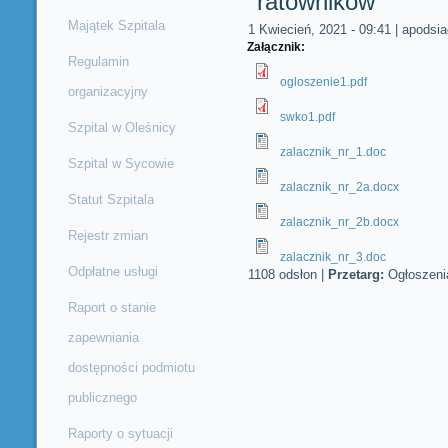
ratowników
Majątek Szpitala
1 Kwiecień, 2021 - 09:41
|
apodsia
Załącznik:
Regulamin
ogloszenie1.pdf
organizacyjny
swko1.pdf
Szpital w Oleśnicy
zalacznik_nr_1.doc
Szpital w Sycowie
zalacznik_nr_2a.docx
Statut Szpitala
zalacznik_nr_2b.docx
Rejestr zmian
zalacznik_nr_3.doc
Odpłatne usługi
1108 odsłon
|
Przetarg:
Ogłoszeni
Raport o stanie
zapewniania
dostępności podmiotu
publicznego
Raporty o sytuacji