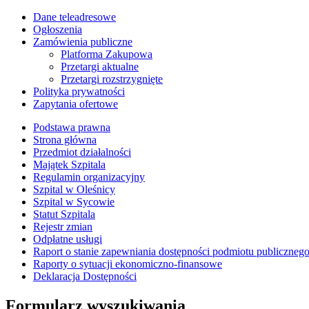
Dane teleadresowe
Ogłoszenia
Zamówienia publiczne
Platforma Zakupowa
Przetargi aktualne
Przetargi rozstrzygnięte
Polityka prywatności
Zapytania ofertowe
Podstawa prawna
Strona główna
Przedmiot działalności
Majątek Szpitala
Regulamin organizacyjny
Szpital w Oleśnicy
Szpital w Sycowie
Statut Szpitala
Rejestr zmian
Odpłatne usługi
Raport o stanie zapewniania dostępności podmiotu publiczneg
Raporty o sytuacji ekonomiczno-finansowe
Deklaracja Dostępności
Formularz wyszukiwania