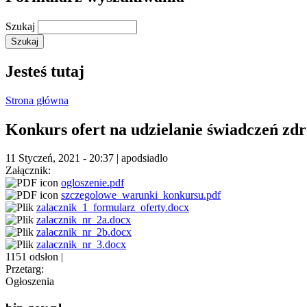
Szukaj
Jesteś tutaj
Strona główna
Konkurs ofert na udzielanie świadczeń zd
11 Styczeń, 2021 - 20:37
|
apodsiadlo
Załącznik:
ogloszenie.pdf
szczegolowe_warunki_konkursu.pdf
zalacznik_1_formularz_oferty.docx
zalacznik_nr_2a.docx
zalacznik_nr_2b.docx
zalacznik_nr_3.docx
1151 odsłon
|
Przetarg:
Ogłoszenia