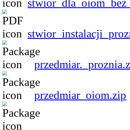
stwior_dla_oiom_bez
stwior_instalacji_proz
przedmiar._proznia.z
przedmiar_oiom.zip