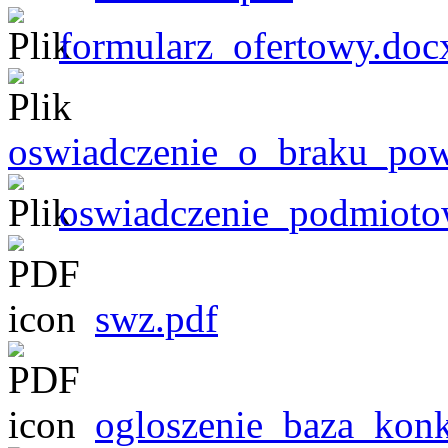
formularz_ofertowy.doc
oswiadczenie_o_braku_pow
oswiadczenie_podmioto
swz.pdf
ogloszenie_baza_konk