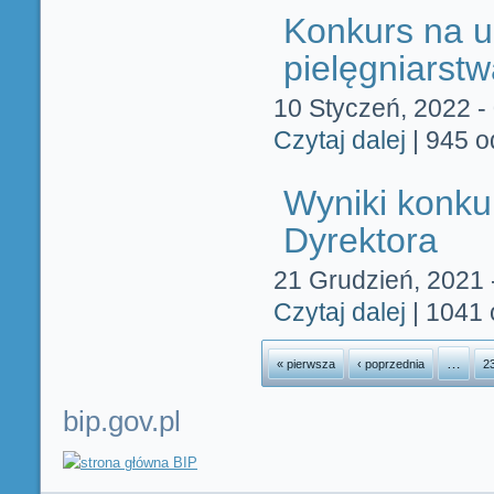
Konkurs na u
pielęgniarst
10 Styczeń, 2022 -
Czytaj dalej
wpis Konkurs 
|
945 o
Wyniki konku
Dyrektora
21 Grudzień, 2021 
Czytaj dalej
wpis Wyniki 
|
1041 
Strony
…
« pierwsza
‹ poprzednia
2
bip.gov.pl