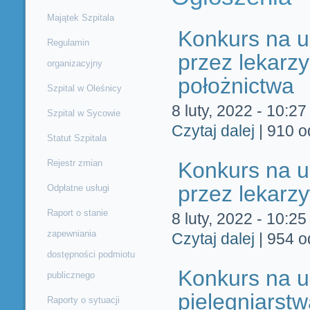
Majątek Szpitala
Konkurs na u
Regulamin
przez lekarzy
organizacyjny
położnictwa
Szpital w Oleśnicy
8 luty, 2022 - 10:27
Szpital w Sycowie
Czytaj dalej
wpis Konkurs 
|
910 o
położnictwa
Statut Szpitala
Rejestr zmian
Konkurs na u
przez lekarzy
Odpłatne usługi
Raport o stanie
8 luty, 2022 - 10:25
zapewniania
Czytaj dalej
wpis Konkurs 
|
954 o
dostępności podmiotu
Konkurs na u
publicznego
pielęgniarst
Raporty o sytuacji