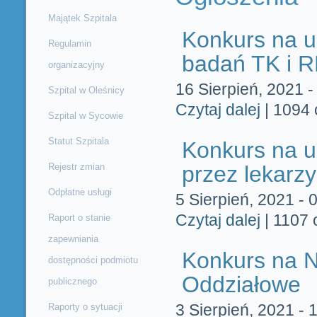
Majątek Szpitala
Konkurs na u
Regulamin
badań TK i 
organizacyjny
16 Sierpień, 2021 -
Szpital w Oleśnicy
Czytaj dalej
wpis Konkurs
|
1094 
Szpital w Sycowie
Statut Szpitala
Konkurs na u
Rejestr zmian
przez lekarzy
Odpłatne usługi
5 Sierpień, 2021 - 
Czytaj dalej
wpis Konkurs 
|
1107 
Raport o stanie
zapewniania
Konkurs na N
dostępności podmiotu
Oddziałowe
publicznego
3 Sierpień, 2021 - 
Raporty o sytuacji