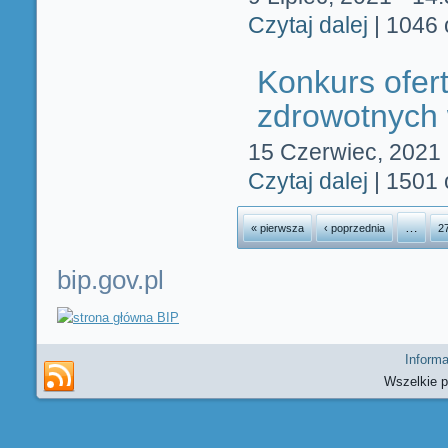
Czytaj dalej
wpis Konkurs 
|
1046 
Konkurs ofer
zdrowotnych w
15 Czerwiec, 2021 
Czytaj dalej
wpis Konkurs 
|
1501 
Strony
…
« pierwsza
‹ poprzednia
2
bip.gov.pl
Informa
Wszelkie 