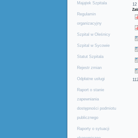
Majątek Szpitala
12 
Zał
Regulamin
organizacyjny
Szpital w Oleśnicy
Szpital w Sycowie
Statut Szpitala
Rejestr zmian
Odpłatne usługi
11
Raport o stanie
zapewniania
dostępności podmiotu
publicznego
Raporty o sytuacji
ekonomiczno-