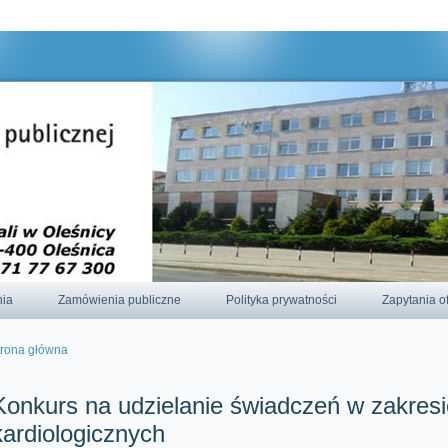
odnie z aktualnymi ustawieniami przeglądarki.
nia
Zamówienia publiczne
Polityka prywatności
Zapytania o
trona główna
esteś tutaj
Konkurs na udzielanie świadczeń w zakresie
kardiologicznych