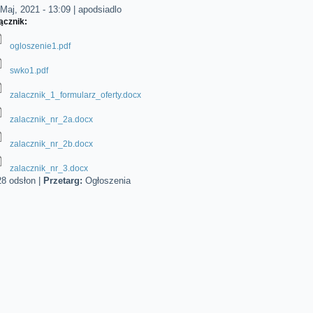
Maj, 2021 - 13:09
|
apodsiadlo
ącznik:
ogloszenie1.pdf
swko1.pdf
zalacznik_1_formularz_oferty.docx
zalacznik_nr_2a.docx
zalacznik_nr_2b.docx
zalacznik_nr_3.docx
28 odsłon
|
Przetarg:
Ogłoszenia