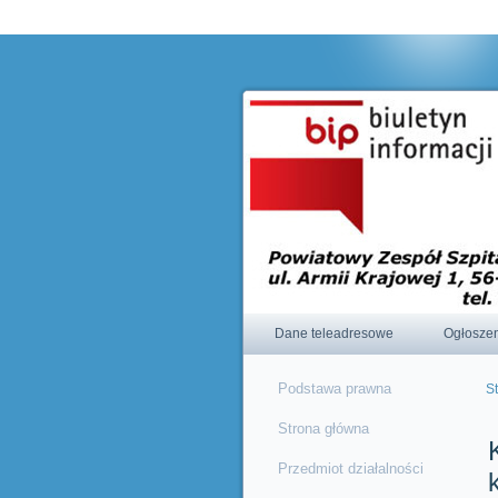
Korzystając ze strony wyrażasz zgodę na używanie cookie, zg
Dane teleadresowe
Ogłosze
Podstawa prawna
S
J
Strona główna
Przedmiot działalności