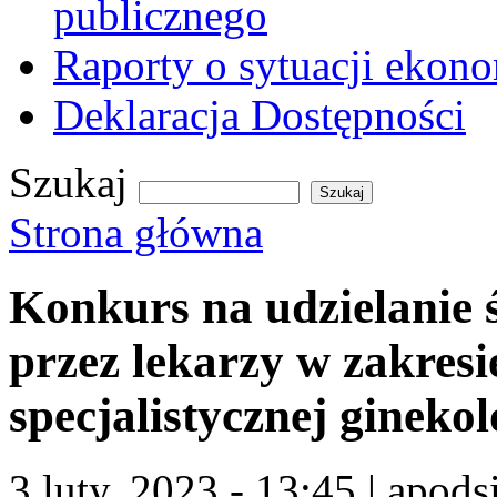
publicznego
Raporty o sytuacji ekon
Deklaracja Dostępności
Szukaj
Formularz wyszukiwania
Strona główna
Jesteś tutaj
Konkurs na udzielanie
przez lekarzy w zakresi
specjalistycznej ginekol
3 luty, 2023 - 13:45
|
apods