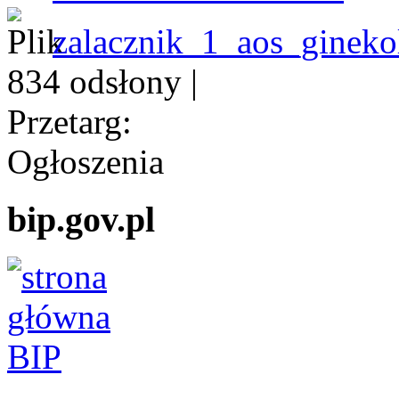
zalacznik_1_aos_gineko
834 odsłony
|
Przetarg:
Ogłoszenia
bip.gov.pl