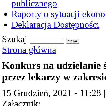
publicznego
Raporty o sytuacji ekon
Deklaracja Dostępności
Szukaj
Formularz wyszukiwania
Strona główna
Jesteś tutaj
Konkurs na udzielanie
przez lekarzy w zakres
15 Grudzień, 2021 - 11:28
Załącznik: