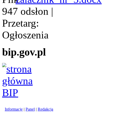
947 odsłon
|
Przetarg:
Ogłoszenia
bip.gov.pl
Informacje
|
Panel
|
Redakcja