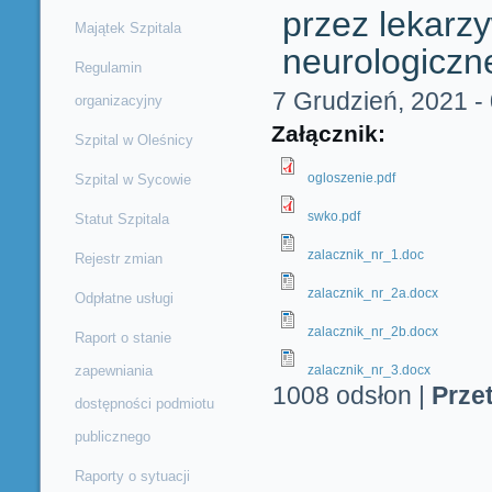
przez lekarzy
Majątek Szpitala
neurologiczn
Regulamin
7 Grudzień, 2021 -
organizacyjny
Załącznik:
Szpital w Oleśnicy
ogloszenie.pdf
Szpital w Sycowie
swko.pdf
Statut Szpitala
zalacznik_nr_1.doc
Rejestr zmian
zalacznik_nr_2a.docx
Odpłatne usługi
zalacznik_nr_2b.docx
Raport o stanie
zapewniania
zalacznik_nr_3.docx
1008 odsłon
|
Prze
dostępności podmiotu
publicznego
Raporty o sytuacji