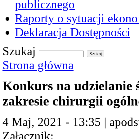
publicznego
Raporty o sytuacji ekon
Deklaracja Dostępności
Szukaj
Formularz wyszukiwania
Strona główna
Jesteś tutaj
Konkurs na udzielanie
zakresie chirurgii ogóln
4 Maj, 2021 - 13:35
|
apods
Załącznik: