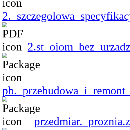
2._szczegolowa_specyfikacj
2.st_oiom_bez_urzad
pb._przebudowa_i_remont_
przedmiar._proznia.z