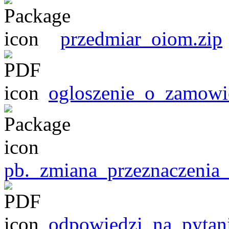
przedmiar_oiom.zip
ogloszenie_o_zamowi
pb._zmiana_przeznaczenia
odpowiedzi_na_pytani