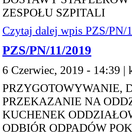
ZESPOŁU SZPITALI
Czytaj dalej
wpis PZS/PN/1
PZS/PN/11/2019
6 Czerwiec, 2019 - 14:39
|
PRZYGOTOWYWANIE, D
PRZEKAZANIE NA ODDZ
KUCHENEK ODDZIAŁO
ODBIÓR ODPADÓW PO