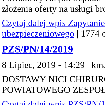
złożenia oferty na usługi b
Czytaj dalej
wpis Zapytanie 
ubezpieczeniowego
|
1774 
PZS/PN/14/2019
8 Lipiec, 2019 - 14:29
|
kma
DOSTAWY NICI CHIRU
POWIATOWEGO ZESPOŁ
Czytaj dalej
wpis PZS/PN/1