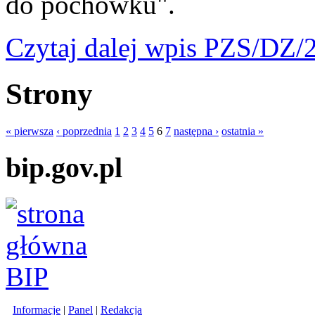
do pochówku".
Czytaj dalej
wpis PZS/DZ/2
Strony
« pierwsza
‹ poprzednia
1
2
3
4
5
6
7
następna ›
ostatnia »
bip.gov.pl
Informacje
|
Panel
|
Redakcja