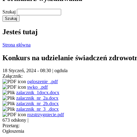
Szukaj
Jesteś tutaj
Strona główna
Konkurs na udzielanie świadczeń zdrowotn
18 Styczeń, 2024 - 08:30
|
ogdula
Załącznik:
ogloszenie_.pdf
swko_.pdf
zalacznik_1docx.docx
zalacznik_nr_2a.docx
zalacznik_nr_2b.docx
zalacznik_nr_3_.docx
rozstrzygniecie.pdf
673 odsłony
|
Przetarg:
Ogłoszenia