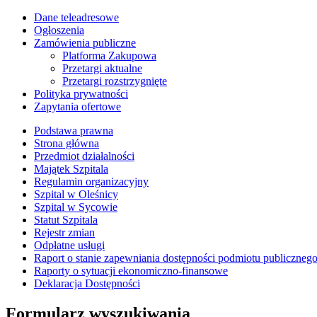
Dane teleadresowe
Ogłoszenia
Zamówienia publiczne
Platforma Zakupowa
Przetargi aktualne
Przetargi rozstrzygnięte
Polityka prywatności
Zapytania ofertowe
Podstawa prawna
Strona główna
Przedmiot działalności
Majątek Szpitala
Regulamin organizacyjny
Szpital w Oleśnicy
Szpital w Sycowie
Statut Szpitala
Rejestr zmian
Odpłatne usługi
Raport o stanie zapewniania dostępności podmiotu publiczneg
Raporty o sytuacji ekonomiczno-finansowe
Deklaracja Dostępności
Formularz wyszukiwania